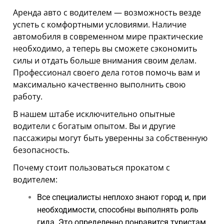
АРЕНДА АВТО С ВЫКУПОМ
Аренда авто с водителем — возможность везде
ТЕХПОМОЩЬ
успеть с комфортными условиями. Наличие
автомобиля в современном мире практические
АРЕНДА АВТО С ВОДИТЕЛЕМ
необходимо, а теперь вы сможете сэкономить
силы и отдать больше внимания своим делам.
АРЕНДА АВТОМОБИЛЕЙ НА СВАДЬБУ
Профессионал своего дела готов помочь вам и
ТАРИФЫ
максимально качественно выполнить свою
работу.
О НАС
В нашем штабе исключительно опытные
УСЛОВИЯ АРЕНДЫ
водители с богатым опытом. Вы и другие
пассажиры могут быть уверенны за собственную
ОТЗЫВЫ
безопасность.
АКЦИИ
Почему стоит пользоваться прокатом с
водителем:
КОНТАКТЫ
Все специалисты неплохо знают город и, при
необходимости, способны выполнять роль
гида. Это определенно понравится туристам,