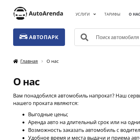
Перейти
Перейти
УСЛУГИ
ТАРИФЫ
О НА
к
к
навигации
содержимому
Искать:
АВТОПАРК
Главная
О нас
О нас
Вам понадобился автомобиль напрокат? Наш серви
нашего проката являются:
Выгодные цены;
Аренда авто на длительный срок или на одни 
Возможность заказать автомобиль с водител
Удобное время и места выдачи и приема авт