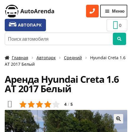
Перейти
Перейти
Меню
к
к
навигации
содержимому
УСЛУГИ
Разве
АВТОПАРК
0
вложе
ТАРИФЫ
Искать:
меню
О НАС
Главная
Автопарк
Средний
Hyundai Creta 1.6
УСЛОВИЯ АРЕНДЫ
АТ 2017 Белый
ОТЗЫВЫ
Аренда Hyundai Creta 1.6
АКЦИИ
АТ 2017 Белый
КОНТАКТЫ
4
/
5
🔍